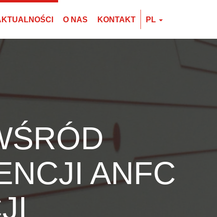
AKTUALNOŚCI
O NAS
KONTAKT
PL
EN
CZ
PL
 WŚRÓD
NCJI ANFC
JI