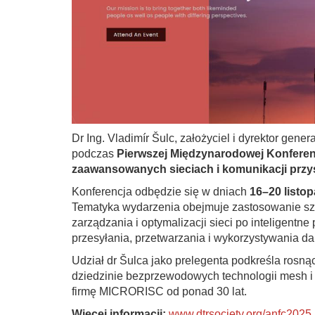
Dr Ing. Vladimír Šulc, założyciel i dyrektor gener
podczas
Pierwszej Międzynarodowej Konferencj
zaawansowanych sieciach i komunikacji przy
Konferencja odbędzie się w dniach
16–20 listop
Tematyka wydarzenia obejmuje zastosowanie sztu
zarządzania i optymalizacji sieci po inteligentn
przesyłania, przetwarzania i wykorzystywania d
Udział dr Šulca jako prelegenta podkreśla rosn
dziedzinie bezprzewodowych technologii mesh i 
firmę MICRORISC od ponad 30 lat.
Więcej informacji:
www.dtrsociety.org/anfc2025