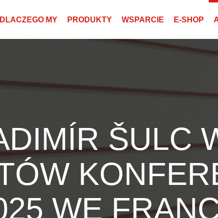
DLACZEGO MY
PRODUKTY
WSPARCIE
E-SHOP
ADIMÍR ŠULC
TÓW KONFERE
025 WE FRANC