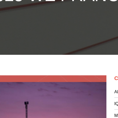
C
Al
I
M