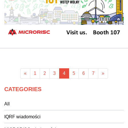
«
1
2
3
4
5
6
7
»
CATEGORIES
All
IQRF wiadomości