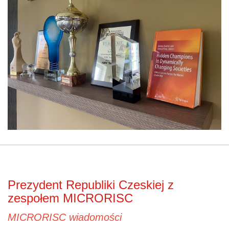
Prezydent Republiki Czeskiej z
zespołem MICRORISC
MICRORISC wiadomości