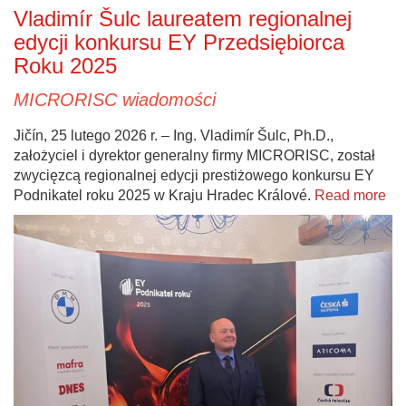
Vladimír Šulc laureatem regionalnej
edycji konkursu EY Przedsiębiorca
Roku 2025
MICRORISC wiadomości
Jičín, 25 lutego 2026 r. – Ing. Vladimír Šulc, Ph.D.,
założyciel i dyrektor generalny firmy MICRORISC, został
zwycięzcą regionalnej edycji prestiżowego konkursu EY
Podnikatel roku 2025 w Kraju Hradec Králové.
Read more