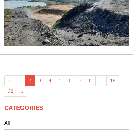
«
1
2
3
4
5
6
7
8
...
19
20
»
CATEGORIES
All