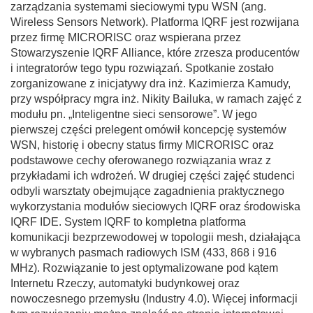
zarządzania systemami sieciowymi typu WSN (ang.
Wireless Sensors Network). Platforma IQRF jest rozwijana
przez firmę MICRORISC oraz wspierana przez
Stowarzyszenie IQRF Alliance, które zrzesza producentów
i integratorów tego typu rozwiązań. Spotkanie zostało
zorganizowane z inicjatywy dra inż. Kazimierza Kamudy,
przy współpracy mgra inż. Nikity Bailuka, w ramach zajęć z
modułu pn. „Inteligentne sieci sensorowe”. W jego
pierwszej części prelegent omówił koncepcję systemów
WSN, historię i obecny status firmy MICRORISC oraz
podstawowe cechy oferowanego rozwiązania wraz z
przykładami ich wdrożeń. W drugiej części zajęć studenci
odbyli warsztaty obejmujące zagadnienia praktycznego
wykorzystania modułów sieciowych IQRF oraz środowiska
IQRF IDE. System IQRF to kompletna platforma
komunikacji bezprzewodowej w topologii mesh, działająca
w wybranych pasmach radiowych ISM (433, 868 i 916
MHz). Rozwiązanie to jest optymalizowane pod kątem
Internetu Rzeczy, automatyki budynkowej oraz
nowoczesnego przemysłu (Industry 4.0). Więcej informacji