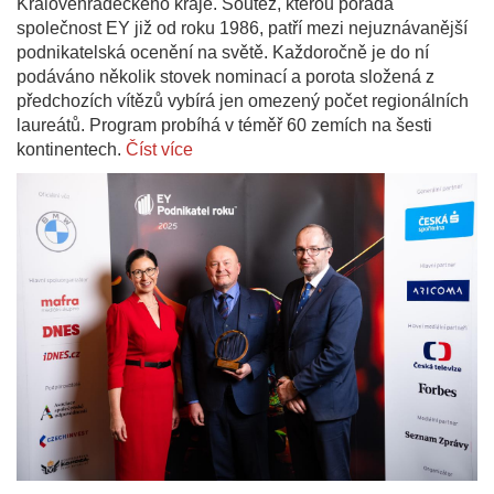
Královéhradeckého kraje. Soutěž, kterou pořádá
společnost EY již od roku 1986, patří mezi nejuznávanější
podnikatelská ocenění na světě. Každoročně je do ní
podáváno několik stovek nominací a porota složená z
předchozích vítězů vybírá jen omezený počet regionálních
laureátů. Program probíhá v téměř 60 zemích na šesti
kontinentech.
Číst více