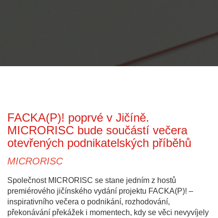
FACKA(P)! poprvé v Jičíně.
MICRORISC bude součástí večera
otevřených podnikatelských příběhů
MICRORISC
Společnost MICRORISC se stane jedním z hostů
premiérového jičínského vydání projektu FACKA(P)! –
inspirativního večera o podnikání, rozhodování,
překonávání překážek i momentech, kdy se věci nevyvíjely