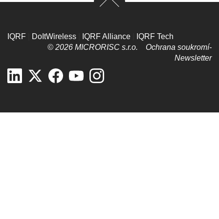
IQRF
|
DoItWireless
|
IQRF Alliance
|
IQRF Tech
© 2026 MICRORISC s.r.o.
Ochrana soukromí­
Newsletter