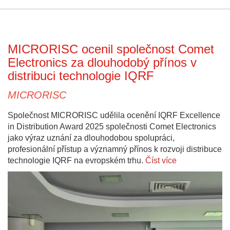
MICRORISC ocenil společnost Comet
Electronics za dlouhodobý přínos v
distribuci technologie IQRF
MICRORISC
Společnost MICRORISC udělila ocenění IQRF Excellence
in Distribution Award 2025 společnosti Comet Electronics
jako výraz uznání za dlouhodobou spolupráci,
profesionální přístup a významný přínos k rozvoji distribuce
technologie IQRF na evropském trhu.
Číst více