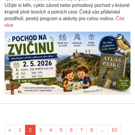
Užijte si běh, cyklo závod nebo pohodový pochod v krásné
krajině plné lesních a polních cest. Čeká vás přátelské
prostředí, pestrý program a aktivity pro celou rodinu.
Číst
více
«
1
2
3
4
5
6
7
8
...
63