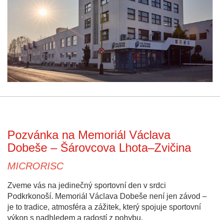
Pozvánka na Memoriál Václava
Dobeše – Šárovcova Lhota–Zvičina
MICRORISC
Zveme vás na jedinečný sportovní den v srdci
Podkrkonoší. Memoriál Václava Dobeše není jen závod –
je to tradice, atmosféra a zážitek, který spojuje sportovní
výkon s nadhledem a radostí z pohybu.