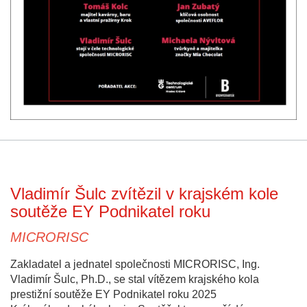
Vladimír Šulc zvítězil v krajském kole
soutěže EY Podnikatel roku
MICRORISC
Zakladatel a jednatel společnosti MICRORISC, Ing.
Vladimír Šulc, Ph.D., se stal vítězem krajského kola
prestižní soutěže EY Podnikatel roku 2025