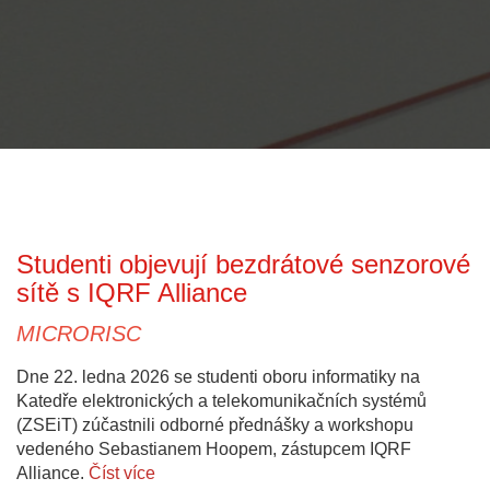
Studenti objevují bezdrátové senzorové
sítě s IQRF Alliance
MICRORISC
Dne 22. ledna 2026 se studenti oboru informatiky na
Katedře elektronických a telekomunikačních systémů
(ZSEiT) zúčastnili odborné přednášky a workshopu
vedeného Sebastianem Hoopem, zástupcem IQRF
Alliance.
Číst více