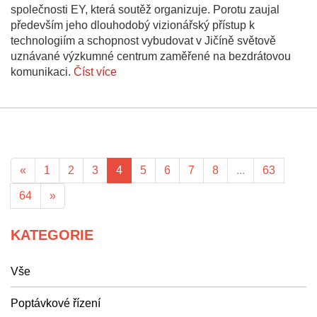
společnosti EY, která soutěž organizuje. Porotu zaujal
především jeho dlouhodobý vizionářský přístup k
technologiím a schopnost vybudovat v Jičíně světově
uznávané výzkumné centrum zaměřené na bezdrátovou
komunikaci.
Číst více
«
1
2
3
4
5
6
7
8
...
63
64
»
KATEGORIE
Vše
Poptávkové řízení