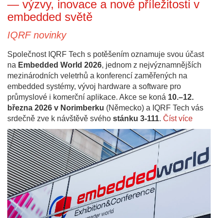
— výzvy, inovace a nové příležitosti v
embedded světě
IQRF novinky
Společnost IQRF Tech s potěšením oznamuje svou účast
na
Embedded World 2026
, jednom z nejvýznamnějších
mezinárodních veletrhů a konferencí zaměřených na
embedded systémy, vývoj hardware a software pro
průmyslové i komerční aplikace. Akce se koná
10.–12.
března 2026 v Norimberku
(Německo) a IQRF Tech vás
srdečně zve k návštěvě svého
stánku 3-111
.
Číst více