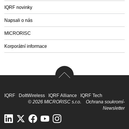
IQRF novinky
Napsali o nás
MICRORISC
Korporátní informace
IQRF
|
DoItWireless
|
IQRF Alliance
|
IQRF Tech
© 2026 MICRORISC s.r.o.
Ochrana soukromí­
Newsletter